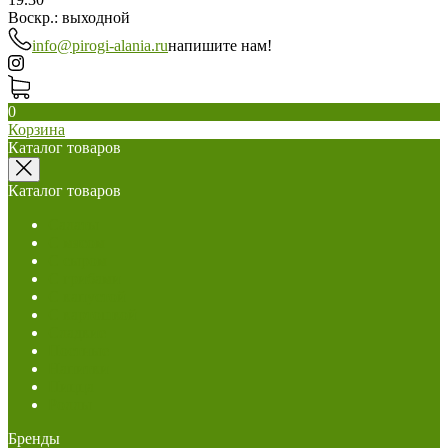
Воскр.: выходной
info@pirogi-alania.ru
напишите нам!
0
Корзина
Каталог товаров
Каталог товаров
Салаты
С мясом
С сыром
С грибами
С капустой
С картошкой
Сладкие
Постные
Напитки
Пицца
Роллы
Бренды