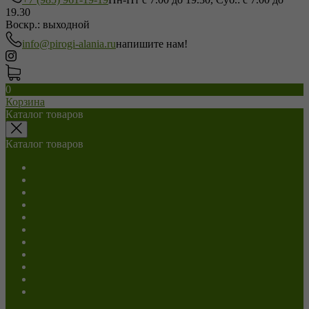
19.30
Воскр.: выходной
info@pirogi-alania.ru
напишите нам!
0
Корзина
Каталог товаров
Каталог товаров
Салаты
С мясом
С сыром
С грибами
С капустой
С картошкой
Сладкие
Постные
Напитки
Пицца
Роллы