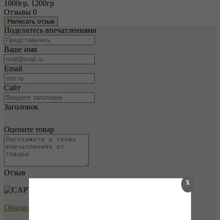
1000гр, 1200гр
Отзывы
0
Написать отзыв
Поделитесь впечатлениями
Ваше имя
Email
Сайт
Заголовок
Оцените товар
Отзыв
X
→
Обновить капчу (CAPTCHA)