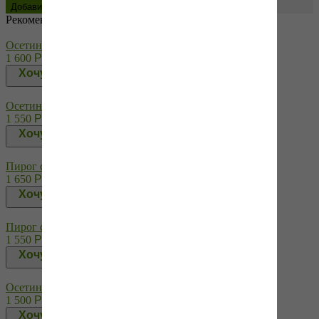
Рекомендуем купить
Осетинский пирог с семгой и картофелем
1 600
Р
Хочу!
Осетинский пирог с мясом и грибами
1 550
Р
Хочу!
Пирог с рубленным мясом, грибами, картошкой
1 650
Р
Хочу!
Пирог с сыром,зеленым луком, грибами
1 550
Р
Хочу!
Осетинский пирог с говяжьим мясом и специями
1 500
Р
Хочу!