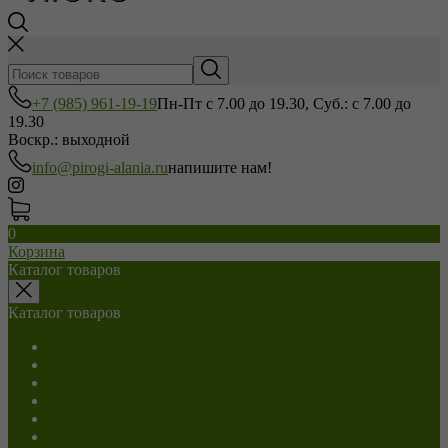
+7 (985) 961-19-19
Пн-Пт с 7.00 до 19.30, Суб.: с 7.00 до
19.30
Воскр.: выходной
info@pirogi-alania.ru
напишите нам!
0
Корзина
Каталог товаров
Каталог товаров
Салаты
С мясом
С сыром
С грибами
С капустой
С картошкой