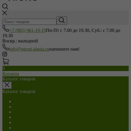
+7 (985) 961-19-19
Пн-Пт с 7.00 до 19.30, Суб.: с 7.00 до
19.30
Воскр.: выходной
info@pirogi-alania.ru
напишите нам!
0
Корзина
Каталог товаров
Каталог товаров
Салаты
С мясом
С сыром
С грибами
С капустой
С картошкой