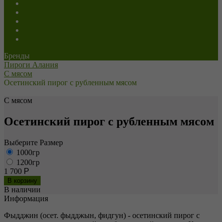
Сладкие
Постные
Напитки
Пицца
Роллы
Бренды
Пироги Алания
С мясом
Осетинский пирог с рубленным мясом
С мясом
Осетинский пирог с рубленным мясом
Выберите Размер
1000гр
1200гр
1 700
Р
В наличии
Информация
Фыдджин (осет. фыдджын, фидгун) - осетинский пирог с