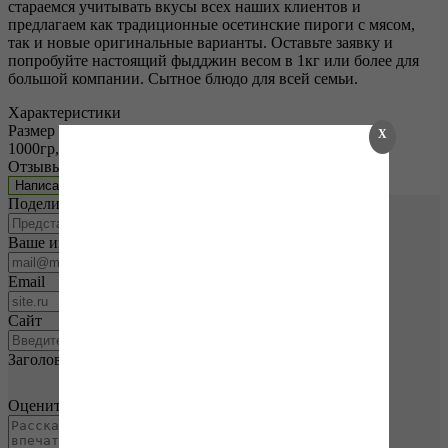
стараемся учитывать вкусы всех наших клиентов и
предлагаем как традиционные осетинские пироги с мясом,
так и новые оригинальные варианты. Оставьте заявку и
попробуйте настоящий фыдджин весом в 1кг или более для
большой компании. Сытное блюдо для всей семьи.
Характеристики
Размер
X
1000гр, 1200гр
Отзывы
0
Написать отзыв
Поделитесь впечатлениями
Ваше имя
Email
Сайт
Заголовок
Оцените товар