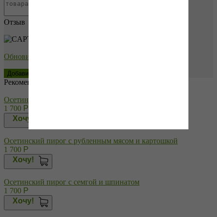
Отзыв
→
Обновить капчу (CAPTCHA)
Рекомендуем купить
Осетинский пирог с рубленным мясом и грибами
1 700
Р
Хочу!
Осетинский пирог с рубленным мясом и картошкой
1 700
Р
Хочу!
Осетинский пирог с семгой и шпинатом
1 700
Р
Хочу!