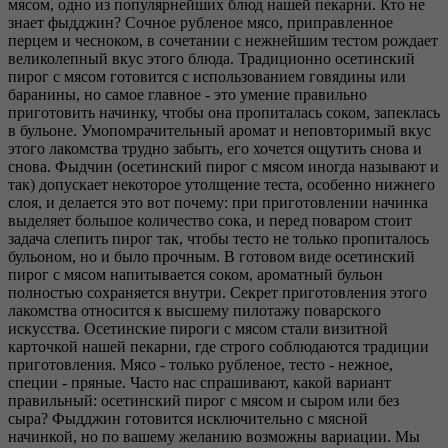
мясом, одно из популярнейших блюд нашей пекарни. Кто не
знает фыдджин? Сочное рубленое мясо, приправленное
перцем и чесноком, в сочетании с нежнейшим тестом рождает
великолепный вкус этого блюда. Традиционно осетинский
пирог с мясом готовится с использованием говядины или
баранины, но самое главное - это умение правильно
приготовить начинку, чтобы она пропиталась соком, запеклась
в бульоне. Умопомрачительный аромат и неповторимый вкус
этого лакомства трудно забыть, его хочется ощутить снова и
снова. Фыдчин (осетинский пирог с мясом иногда называют и
так) допускает некоторое утолщение теста, особенно нижнего
слоя, и делается это вот почему: при приготовлении начинка
выделяет большое количество сока, и перед поваром стоит
задача слепить пирог так, чтобы тесто не только пропиталось
бульоном, но и было прочным. В готовом виде осетинский
пирог с мясом напитывается соком, ароматный бульон
полностью сохраняется внутри. Секрет приготовления этого
лакомства относится к высшему пилотажу поварского
искусства. Осетинские пироги с мясом стали визитной
карточкой нашей пекарни, где строго соблюдаются традиции
приготовления. Мясо - только рубленое, тесто - нежное,
специи - пряные. Часто нас спрашивают, какой вариант
правильный: осетинский пирог с мясом и сыром или без
сыра? Фыдджин готовится исключительно с мясной
начинкой, но по вашему желанию возможны вариации. Мы