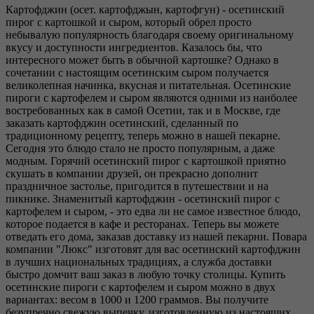
Картофджин (осет. картофджын, картофгун) - осетинский
пирог с картошкой и сыром, который обрел просто
небывалую популярность благодаря своему оригинальному
вкусу и доступности ингредиентов. Казалось бы, что
интересного может быть в обычной картошке? Однако в
сочетании с настоящим осетинским сыром получается
великолепная начинка, вкусная и питательная. Осетинские
пироги с картофелем и сыром являются одними из наиболее
востребованных как в самой Осетии, так и в Москве, где
заказать картофджин осетинский, сделанный по
традиционному рецепту, теперь можно в нашей пекарне.
Сегодня это блюдо стало не просто популярным, а даже
модным. Горячий осетинский пирог с картошкой приятно
скушать в компании друзей, он прекрасно дополнит
праздничное застолье, пригодится в путешествии и на
пикнике. Знаменитый картофджин - осетинский пирог с
картофелем и сыром, - это едва ли не самое известное блюдо,
которое подается в кафе и ресторанах. Теперь вы можете
отведать его дома, заказав доставку из нашей пекарни. Повара
компании "Люкс" изготовят для вас осетинский картофджин
в лучших национальных традициях, а служба доставки
быстро домчит ваш заказ в любую точку столицы. Купить
осетинские пироги с картофелем и сыром можно в двух
вариантах: весом в 1000 и 1200 граммов. Вы получите
безупречно свежую выпечку, изготовленную из настоящих