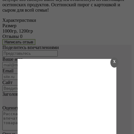
осетинских продуктов. Осетинский пирог с картошкой и
сыром для всей семьи!
Характеристики
Размер
1000гр, 1200гр
Отзывы
0
Написать отзыв
Поделитесь впечатлениями
Ваше имя
X
Email
Сайт
Заголовок
Оцените товар