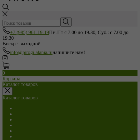
+7 (985) 961-19-19
Пн-Пт с 7.00 до 19.30, Суб.: с 7.00 до
19.30
Воскр.: выходной
info@pirogi-alania.ru
напишите нам!
0
Корзина
Каталог товаров
Каталог товаров
Салаты
С мясом
С сыром
С грибами
С капустой
С картошкой