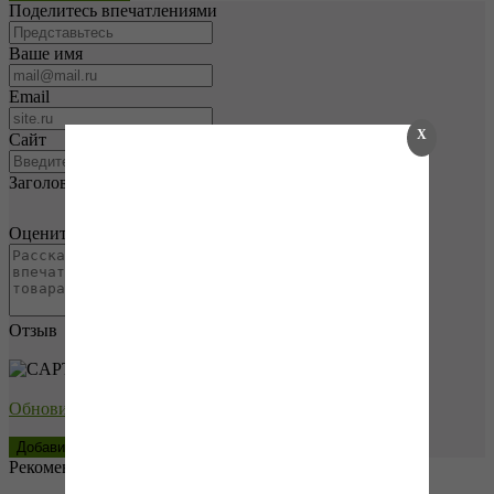
Поделитесь впечатлениями
Ваше имя
Email
X
Сайт
Заголовок
Оцените товар
Отзыв
→
Обновить капчу (CAPTCHA)
Рекомендуем купить