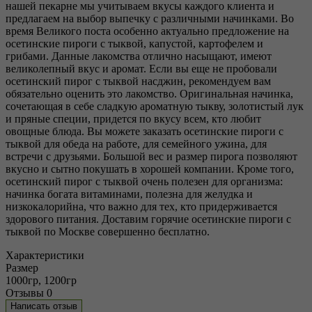
нашей пекарне мы учитываем вкусы каждого клиента и
предлагаем на выбор выпечку с различными начинками. Во
время Великого поста особенно актуально предложение на
осетинские пироги с тыквой, капустой, картофелем и
грибами. Данные лакомства отлично насыщают, имеют
великолепный вкус и аромат. Если вы еще не пробовали
осетинский пирог с тыквой насджин, рекомендуем вам
обязательно оценить это лакомство. Оригинальная начинка,
сочетающая в себе сладкую ароматную тыкву, золотистый лук
и пряные специи, придется по вкусу всем, кто любит
овощные блюда. Вы можете заказать осетинские пироги с
тыквой для обеда на работе, для семейного ужина, для
встречи с друзьями. Большой вес и размер пирога позволяют
вкусно и сытно покушать в хорошей компании. Кроме того,
осетинский пирог с тыквой очень полезен для организма:
начинка богата витаминами, полезна для желудка и
низкокалорийна, что важно для тех, кто придерживается
здорового питания. Доставим горячие осетинские пироги с
тыквой по Москве совершенно бесплатно.
Характеристики
Размер
1000гр, 1200гр
Отзывы
0
Написать отзыв