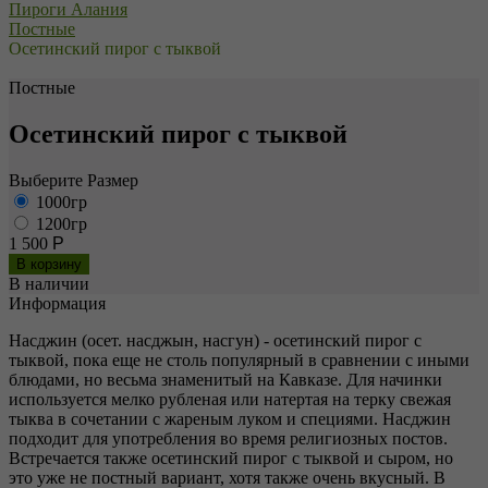
Пироги Алания
Постные
Осетинский пирог с тыквой
Постные
Осетинский пирог с тыквой
Выберите Размер
1000гр
1200гр
1 500
Р
В наличии
Информация
Насджин (осет. насджын, насгун) - осетинский пирог с
тыквой, пока еще не столь популярный в сравнении с иными
блюдами, но весьма знаменитый на Кавказе. Для начинки
используется мелко рубленая или натертая на терку свежая
тыква в сочетании с жареным луком и специями. Насджин
подходит для употребления во время религиозных постов.
Встречается также осетинский пирог с тыквой и сыром, но
это уже не постный вариант, хотя также очень вкусный. В