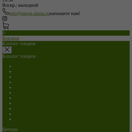
Воскр.: выходной
info@pirogi-alania.ru
напишите нам!
0
Корзина
Каталог товаров
Каталог товаров
Салаты
С мясом
С сыром
С грибами
С капустой
С картошкой
Сладкие
Постные
Напитки
Пицца
Роллы
Бренды