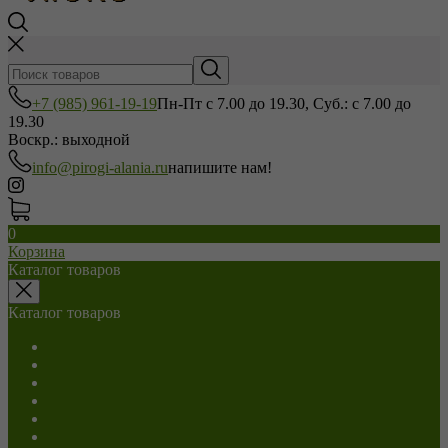
+7 (985) 961-19-19
Пн-Пт с 7.00 до 19.30, Суб.: с 7.00 до
19.30
Воскр.: выходной
info@pirogi-alania.ru
напишите нам!
0
Корзина
Каталог товаров
Каталог товаров
Салаты
С мясом
С сыром
С грибами
С капустой
С картошкой