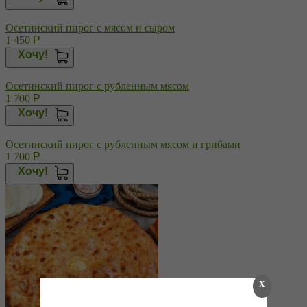
Осетинский пирог с мясом и сыром
1 450
Р
Хочу!
Осетинский пирог с рубленным мясом
1 700
Р
Хочу!
Осетинский пирог с рубленным мясом и грибами
1 700
Р
Хочу!
X