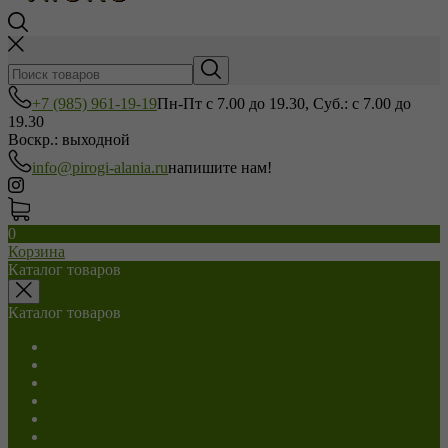
+7 (985) 961-19-19
Пн-Пт с 7.00 до 19.30, Суб.: с 7.00 до
19.30
Воскр.: выходной
info@pirogi-alania.ru
напишите нам!
0
Корзина
Каталог товаров
Каталог товаров
Салаты
С мясом
С сыром
С грибами
С капустой
С картошкой