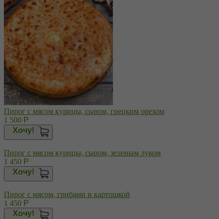
Пирог с мясом курицы, сыром, грецким орехом
1 500
Р
Хочу!
Пирог с мясом курицы, сыром, зеленым луком
1 450
Р
Хочу!
Пирог с мясом, грибами и картошкой
1 450
Р
Хочу!