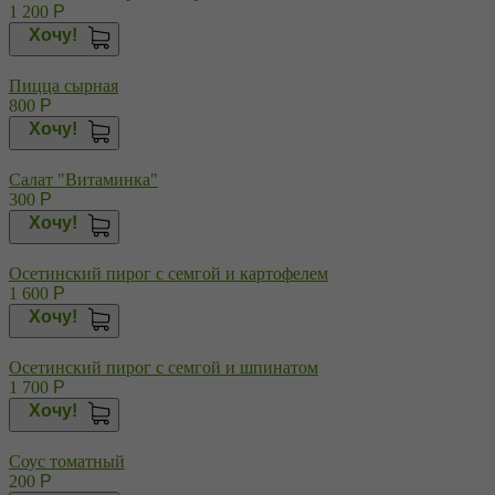
1 200
Р
Хочу!
Пицца сырная
800
Р
Хочу!
Салат "Витаминка"
300
Р
Хочу!
Осетинский пирог с семгой и картофелем
1 600
Р
Хочу!
Осетинский пирог с семгой и шпинатом
1 700
Р
Хочу!
Соус томатный
200
Р