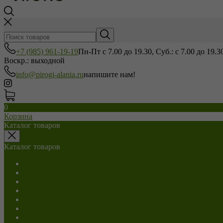
+7 (985) 961-19-19
Пн-Пт с 7.00 до 19.30, Суб.: с 7.00 до 19.3
Воскр.: выходной
info@pirogi-alania.ru
напишите нам!
0
Корзина
Каталог товаров
Каталог товаров
Салаты
С мясом
С сыром
С грибами
С капустой
С картошкой
Сладкие