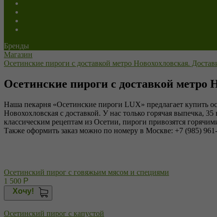
Постные
Напитки
Пицца
Роллы
Бренды
Магазин
Осетинские пироги с доставкой метро Новохохловская. Достав
Осетинские пироги с доставкой метро 
Наша пекарня «Осетинские пироги LUX» предлагает купить осе
Новохохловская с доставкой. У нас только горячая выпечка, 3
классическим рецептам из Осетии, пироги привозятся горячими
Также оформить заказ можно по номеру в Москве: +7 (985) 961
Осетинский пирог с говяжьим мясом и специями
1 500
Р
Хочу!
Осетинский пирог с капустой