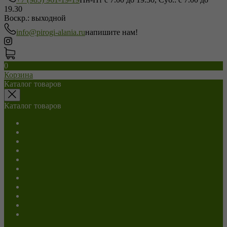
19.30
Воскр.: выходной
info@pirogi-alania.ru
напишите нам!
0
Корзина
Каталог товаров
Каталог товаров
Салаты
С мясом
С сыром
С грибами
С капустой
С картошкой
Сладкие
Постные
Напитки
Пицца
Роллы